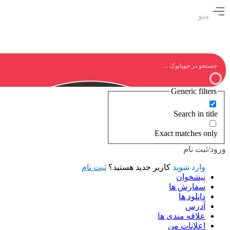
منو
Generic filters
Search in title
Exact matches only
ورود/ثبت نام
وارد شوید
کاربر جدید هستید؟
ثبت نام
پیشخوان
سفارش ها
دانلود ها
آدرس
علاقه مندی ها
اعلانات من