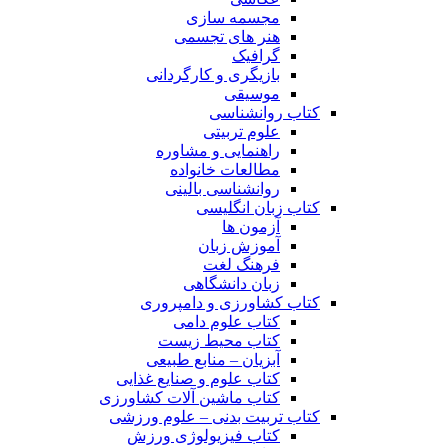
مجسمه سازی
هنر های تجسمی
گرافیک
بازیگری و کارگردانی
موسیقی
کتاب روانشناسی
علوم تربیتی
راهنمایی و مشاوره
مطالعات خانواده
روانشناسی بالینی
کتاب زبان انگلیسی
آزمون ها
آموزش زبان
فرهنگ لغت
زبان دانشگاهی
کتاب کشاورزی و دامپروری
کتاب علوم دامی
کتاب محیط زیست
آبزیان – منابع طبیعی
کتاب علوم و صنایع غذایی
کتاب ماشین آلات کشاورزی
کتاب تربیت بدنی – علوم ورزشی
کتاب فیزیولوژی ورزش