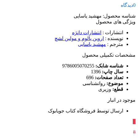
0
دیدگاه
شناسه محصول:
مهشید یاسایی
ویژگی های محصول
انتشارات
:
انتشارات دانژه
نویسنده
:
اروین یالوم و مولین لشچ
مترجم
:
مهشید یاسایی
مشخصات تکمیلی محصول
شناسه شابک:
9786005070255
سال چاپ:
1396
تعداد صفحات:
696
موضوع:
روانشناسی
قطع:
وزیری
موجود در انبار
ارسال توسط فروشگاه کتاب جویابوک
٪
8