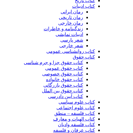
کتاب تاریخ
کتاب ادبیات
رمان ایرانی
رمان تاریخی
رمان خارجی
زندگینامه و خاطرات
ادبیات نمایشی
شعر پارسی
شعر خارجی
کتاب روانشناسی عمومی
کتاب حقوق
کتاب حقوق جزا و جرم شناسی
کتاب حقوق عمومی
کتاب حقوق خصوصی
کتاب حقوق خانواده
کتاب حقوق بازرگانی
کتاب حقوق بین الملل
کتاب آیین دادرسی
کتاب علوم سیاسی
کتاب علوم اجتماعی
کتاب فلسفه – منطق
کتاب الهیات و معارف
کتاب فلسفه وادیان
کتاب عرفان و فلسفه