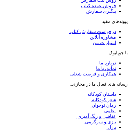
روش ثبت سفارش
فروش عمده کتاب
پیگیری سفارش
پیوندهای مفید
درخواست سفارش کتاب
مشاوره آنلاین
امتیازات من
با جویابوک
درباره ما
تماس با ما
همکاری و فرصت شغلی
رسانه های فعال ما در مجازی..
داستان کودکانه
شعر کودکانه
رمان نوجوان
علمی
نقاشی و رنگ آمیزی
بازی و سرگرمی
پازل