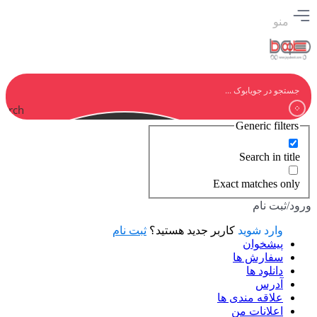
منو
earch
Generic filters
Search in title
Exact matches only
ورود/ثبت نام
وارد شوید
کاربر جدید هستید؟
ثبت نام
پیشخوان
سفارش ها
دانلود ها
آدرس
علاقه مندی ها
اعلانات من