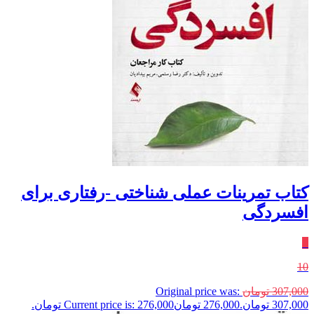
کتاب تمرینات عملی شناختی -رفتاری برای
افسردگی
٪
10
307,000
تومان
Original price was:
307,000 تومان.
276,000
تومان
Current price is: 276,000 تومان.