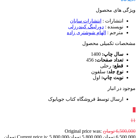
ویژگی های محصول
انتشارات
:
انتشارات سایان
نویسنده
:
دورلینگ کیندرزلی
مترجم
:
الهام شوشتری زاده
مشخصات تکمیلی محصول
سال چاپ:
1400
تعداد صفحات:
456
قطع:
رحلی
نوع جلد:
سلفون
نوبت چاپ:
اول
موجود در انبار
ارسال توسط فروشگاه کتاب جویابوک
٪
11
6,500,000
تومان
Original price was:
6,500,000 تومان.
5,800,000
تومان
Current price is: 5,800,000 تومان.