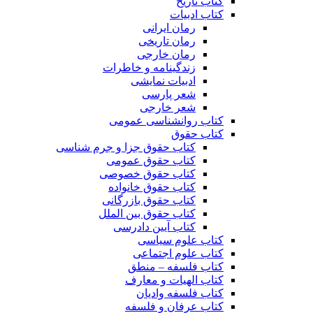
کتاب تاریخ
کتاب ادبیات
رمان ایرانی
رمان تاریخی
رمان خارجی
زندگینامه و خاطرات
ادبیات نمایشی
شعر پارسی
شعر خارجی
کتاب روانشناسی عمومی
کتاب حقوق
کتاب حقوق جزا و جرم شناسی
کتاب حقوق عمومی
کتاب حقوق خصوصی
کتاب حقوق خانواده
کتاب حقوق بازرگانی
کتاب حقوق بین الملل
کتاب آیین دادرسی
کتاب علوم سیاسی
کتاب علوم اجتماعی
کتاب فلسفه – منطق
کتاب الهیات و معارف
کتاب فلسفه وادیان
کتاب عرفان و فلسفه