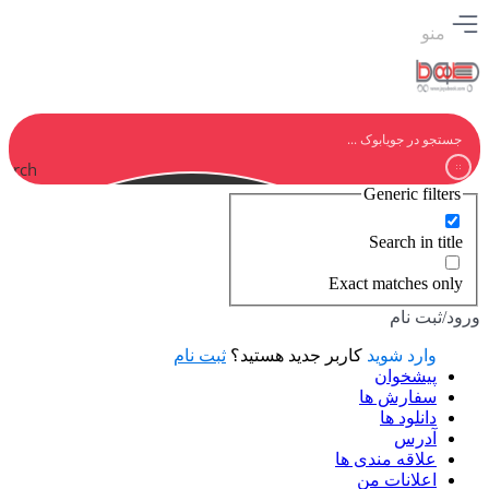
منو
earch
Generic filters
Search in title
Exact matches only
ورود/ثبت نام
وارد شوید
کاربر جدید هستید؟
ثبت نام
پیشخوان
سفارش ها
دانلود ها
آدرس
علاقه مندی ها
اعلانات من