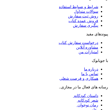
شرایط و ضوابط استفاده
سوالات متداول
روش ثبت سفارش
فروش عمده کتاب
پیگیری سفارش
پیوندهای مفید
درخواست سفارش کتاب
مشاوره آنلاین
امتیازات من
با جویابوک
درباره ما
تماس با ما
همکاری و فرصت شغلی
رسانه های فعال ما در مجازی..
داستان کودکانه
شعر کودکانه
رمان نوجوان
علمی