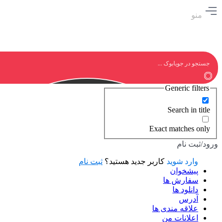
منو
Generic filters
Search in title
Exact matches only
ورود/ثبت نام
وارد شوید
کاربر جدید هستید؟
ثبت نام
پیشخوان
سفارش ها
دانلود ها
آدرس
علاقه مندی ها
اعلانات من