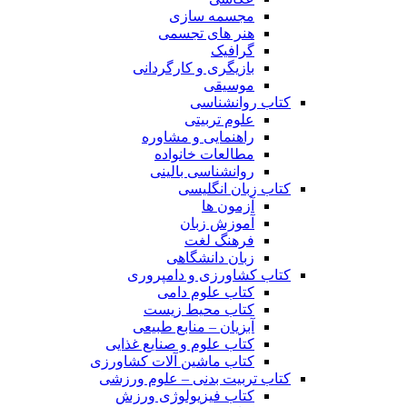
مجسمه سازی
هنر های تجسمی
گرافیک
بازیگری و کارگردانی
موسیقی
کتاب روانشناسی
علوم تربیتی
راهنمایی و مشاوره
مطالعات خانواده
روانشناسی بالینی
کتاب زبان انگلیسی
آزمون ها
آموزش زبان
فرهنگ لغت
زبان دانشگاهی
کتاب کشاورزی و دامپروری
کتاب علوم دامی
کتاب محیط زیست
آبزیان – منابع طبیعی
کتاب علوم و صنایع غذایی
کتاب ماشین آلات کشاورزی
کتاب تربیت بدنی – علوم ورزشی
کتاب فیزیولوژی ورزش