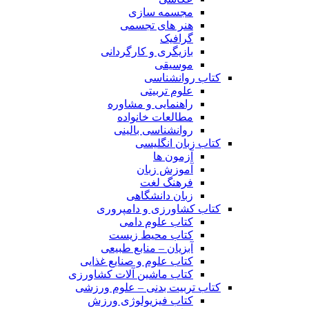
مجسمه سازی
هنر های تجسمی
گرافیک
بازیگری و کارگردانی
موسیقی
کتاب روانشناسی
علوم تربیتی
راهنمایی و مشاوره
مطالعات خانواده
روانشناسی بالینی
کتاب زبان انگلیسی
آزمون ها
آموزش زبان
فرهنگ لغت
زبان دانشگاهی
کتاب کشاورزی و دامپروری
کتاب علوم دامی
کتاب محیط زیست
آبزیان – منابع طبیعی
کتاب علوم و صنایع غذایی
کتاب ماشین آلات کشاورزی
کتاب تربیت بدنی – علوم ورزشی
کتاب فیزیولوژی ورزش