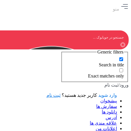
منو
Generic filters
Search in title
Exact matches only
ورود/ثبت نام
وارد شوید
کاربر جدید هستید؟
ثبت نام
پیشخوان
سفارش ها
دانلود ها
آدرس
علاقه مندی ها
اعلانات من