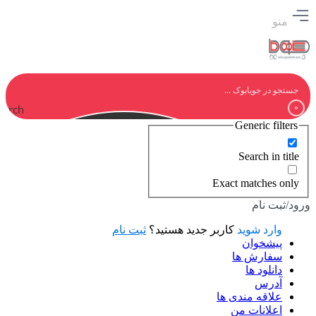
منو
earch
Generic filters
Search in title
Exact matches only
ورود/ثبت نام
وارد شوید
کاربر جدید هستید؟
ثبت نام
پیشخوان
سفارش ها
دانلود ها
آدرس
علاقه مندی ها
اعلانات من