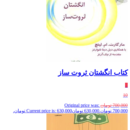
کتاب انگشتان ثروت ساز
٪
10
700,000
تومان
Original price was:
700,000 تومان.
630,000
تومان
Current price is: 630,000 تومان.