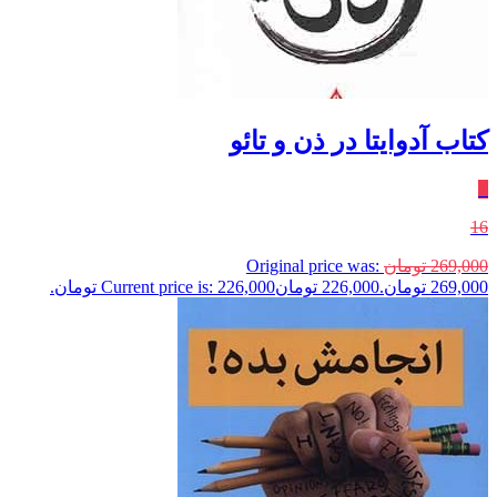
کتاب آدوایتا در ذن و تائو
٪
16
269,000
تومان
Original price was:
269,000 تومان.
226,000
تومان
Current price is: 226,000 تومان.