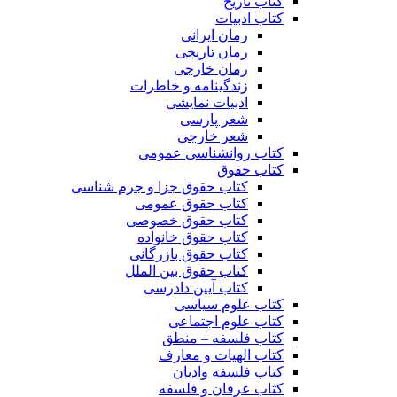
کتاب تاریخ
کتاب ادبیات
رمان ایرانی
رمان تاریخی
رمان خارجی
زندگینامه و خاطرات
ادبیات نمایشی
شعر پارسی
شعر خارجی
کتاب روانشناسی عمومی
کتاب حقوق
کتاب حقوق جزا و جرم شناسی
کتاب حقوق عمومی
کتاب حقوق خصوصی
کتاب حقوق خانواده
کتاب حقوق بازرگانی
کتاب حقوق بین الملل
کتاب آیین دادرسی
کتاب علوم سیاسی
کتاب علوم اجتماعی
کتاب فلسفه – منطق
کتاب الهیات و معارف
کتاب فلسفه وادیان
کتاب عرفان و فلسفه