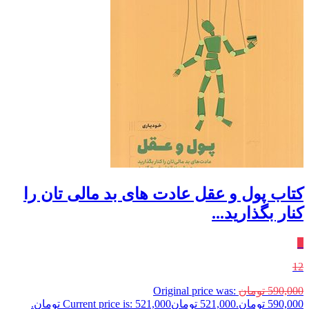
کتاب پول و عقل عادت های بد مالی تان را
کنار بگذارید...
٪
12
590,000
تومان
Original price was:
590,000 تومان.
521,000
تومان
Current price is: 521,000 تومان.