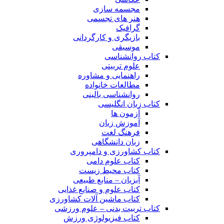
مجسمه سازی
هنر های تجسمی
گرافیک
بازیگری و کارگردانی
موسیقی
کتاب روانشناسی
علوم تربیتی
راهنمایی و مشاوره
مطالعات خانواده
روانشناسی بالینی
کتاب زبان انگلیسی
آزمون ها
آموزش زبان
فرهنگ لغت
زبان دانشگاهی
کتاب کشاورزی و دامپروری
کتاب علوم دامی
کتاب محیط زیست
آبزیان – منابع طبیعی
کتاب علوم و صنایع غذایی
کتاب ماشین آلات کشاورزی
کتاب تربیت بدنی – علوم ورزشی
کتاب فیزیولوژی ورزش