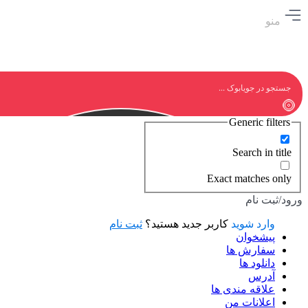
منو
Generic filters
Search in title
Exact matches only
ورود/ثبت نام
وارد شوید
کاربر جدید هستید؟
ثبت نام
پیشخوان
سفارش ها
دانلود ها
آدرس
علاقه مندی ها
اعلانات من