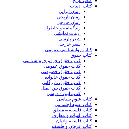
کتاب تاریخ
کتاب ادبیات
رمان ایرانی
رمان تاریخی
رمان خارجی
زندگینامه و خاطرات
ادبیات نمایشی
شعر پارسی
شعر خارجی
کتاب روانشناسی عمومی
کتاب حقوق
کتاب حقوق جزا و جرم شناسی
کتاب حقوق عمومی
کتاب حقوق خصوصی
کتاب حقوق خانواده
کتاب حقوق بازرگانی
کتاب حقوق بین الملل
کتاب آیین دادرسی
کتاب علوم سیاسی
کتاب علوم اجتماعی
کتاب فلسفه – منطق
کتاب الهیات و معارف
کتاب فلسفه وادیان
کتاب عرفان و فلسفه