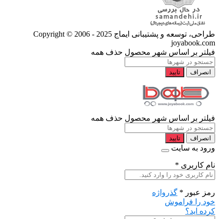
طراحی، توسعه و پشتیبانی ایماج
Copyright © 2006 - 2025
joyabook.com
فیلتر بر اساس شهر محصول
حذف همه
انصراف
تایید
فیلتر بر اساس شهر محصول
حذف همه
انصراف
تایید
ورود به سایت
نام کاربری
*
رمز عبور
*
گذرواژه
خود را فراموش
کرده اید؟