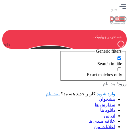
منو
earch
Generic filters
Search in title
Exact matches only
ورود/ثبت نام
وارد شوید
کاربر جدید هستید؟
ثبت نام
پیشخوان
سفارش ها
دانلود ها
آدرس
علاقه مندی ها
اعلانات من