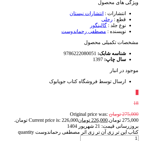
ویژگی های محصول
انتشارات
:
انتشارات نیستان
قطع
:
رحلی
نوع جلد
:
گالینگور
نویسنده
:
مصطفی رحماندوست
مشخصات تکمیلی محصول
شناسه شابک:
9786222080051
سال چاپ:
1397
موجود در انبار
ارسال توسط فروشگاه کتاب جویابوک
٪
18
275,000
تومان
Original price was:
275,000 تومان.
226,000
تومان
Current price is: 226,000 تومان.
بروزرسانی قیمت:
21 شهریور 1404
کتاب این تر زی آن تر زی اثر مصطفی رحماندوست quantity