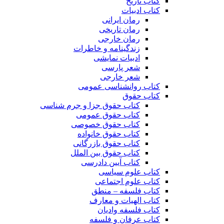
کتاب تاریخ
کتاب ادبیات
رمان ایرانی
رمان تاریخی
رمان خارجی
زندگینامه و خاطرات
ادبیات نمایشی
شعر پارسی
شعر خارجی
کتاب روانشناسی عمومی
کتاب حقوق
کتاب حقوق جزا و جرم شناسی
کتاب حقوق عمومی
کتاب حقوق خصوصی
کتاب حقوق خانواده
کتاب حقوق بازرگانی
کتاب حقوق بین الملل
کتاب آیین دادرسی
کتاب علوم سیاسی
کتاب علوم اجتماعی
کتاب فلسفه – منطق
کتاب الهیات و معارف
کتاب فلسفه وادیان
کتاب عرفان و فلسفه