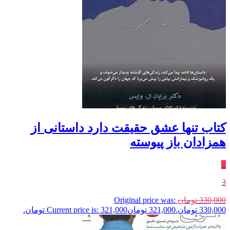
کتاب تنها عشق حقیقت دارد داستانی از
همزادان باز پیوسته
٪
3
330,000
تومان
Original price was:
330,000 تومان.
321,000
تومان
Current price is: 321,000 تومان.