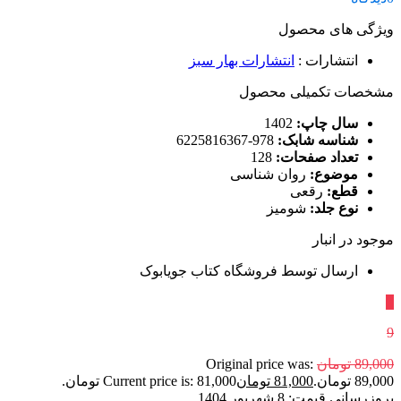
ویژگی های محصول
انتشارات
:
انتشارات بهار سبز
مشخصات تکمیلی محصول
سال چاپ:
1402
شناسه شابک:
978-6225816367
تعداد صفحات:
128
موضوع:
روان شناسی
قطع:
رقعی
نوع جلد:
شومیز
موجود در انبار
ارسال توسط فروشگاه کتاب جویابوک
٪
9
89,000
تومان
Original price was:
89,000 تومان.
81,000
تومان
Current price is: 81,000 تومان.
بروزرسانی قیمت:
8 شهریور 1404