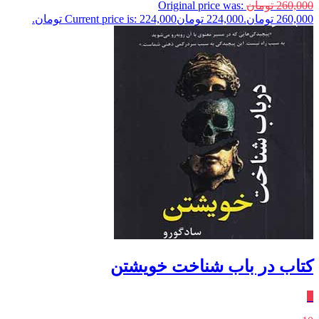
260,000
تومان
Original price was:
260,000 تومان.
224,000
تومان
Current price is: 224,000 تومان.
کتاب در باب شناخت خویشتن
٪