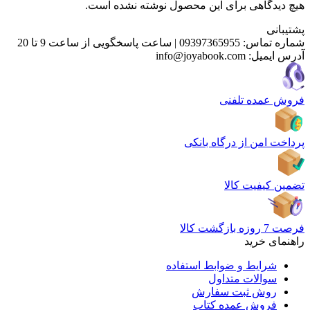
هیچ دیدگاهی برای این محصول نوشته نشده است.
پشتیبانی
شماره تماس:
09397365955
|
ساعت پاسخگویی از ساعت 9 تا 20
آدرس ایمیل:
info@joyabook.com
فروش عمده تلفنی
پرداخت امن از درگاه بانکی
تضمین کیفیت کالا
فرصت 7 روزه بازگشت کالا
راهنمای خرید
شرایط و ضوابط استفاده
سوالات متداول
روش ثبت سفارش
فروش عمده کتاب