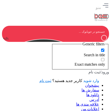
منو
earch
Generic filters
Search in title
Exact matches only
ورود/ثبت نام
وارد شوید
کاربر جدید هستید؟
ثبت نام
پیشخوان
سفارش ها
دانلود ها
آدرس
علاقه مندی ها
اعلانات من