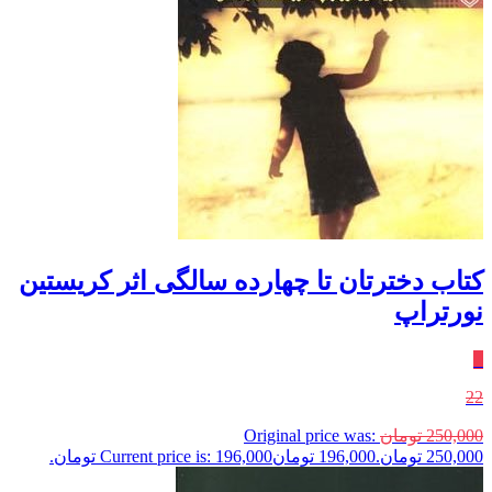
کتاب دخترتان تا چهارده سالگی اثر کریستین
نورتراپ
٪
22
250,000
تومان
Original price was:
250,000 تومان.
196,000
تومان
Current price is: 196,000 تومان.