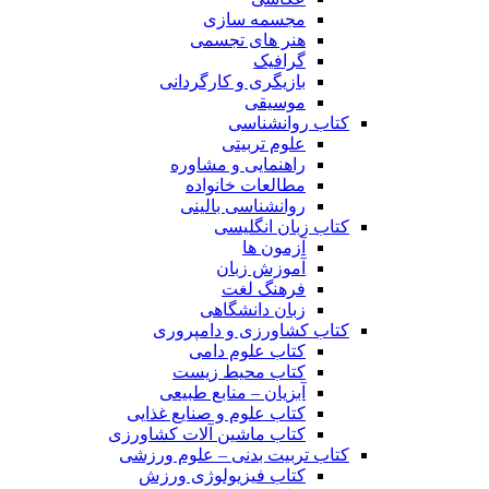
مجسمه سازی
هنر های تجسمی
گرافیک
بازیگری و کارگردانی
موسیقی
کتاب روانشناسی
علوم تربیتی
راهنمایی و مشاوره
مطالعات خانواده
روانشناسی بالینی
کتاب زبان انگلیسی
آزمون ها
آموزش زبان
فرهنگ لغت
زبان دانشگاهی
کتاب کشاورزی و دامپروری
کتاب علوم دامی
کتاب محیط زیست
آبزیان – منابع طبیعی
کتاب علوم و صنایع غذایی
کتاب ماشین آلات کشاورزی
کتاب تربیت بدنی – علوم ورزشی
کتاب فیزیولوژی ورزش