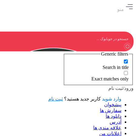
منو
Generic filters
Search in title
Exact matches only
ورود/ثبت نام
وارد شوید
کاربر جدید هستید؟
ثبت نام
پیشخوان
سفارش ها
دانلود ها
آدرس
علاقه مندی ها
اعلانات من