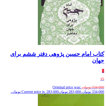
کتاب امام‌ حسین پژوهی دفتر ششم برای
جهان
٪
15
334,000
تومان
Original price was:
334,000 تومان.
283,000
تومان
Current price is: 283,000 تومان.