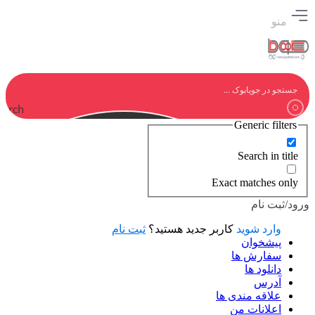
منو
earch
Generic filters
Search in title
Exact matches only
ورود/ثبت نام
وارد شوید
کاربر جدید هستید؟
ثبت نام
پیشخوان
سفارش ها
دانلود ها
آدرس
علاقه مندی ها
اعلانات من