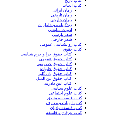
کتاب تاریخ
کتاب ادبیات
رمان ایرانی
رمان تاریخی
رمان خارجی
زندگینامه و خاطرات
ادبیات نمایشی
شعر پارسی
شعر خارجی
کتاب روانشناسی عمومی
کتاب حقوق
کتاب حقوق جزا و جرم شناسی
کتاب حقوق عمومی
کتاب حقوق خصوصی
کتاب حقوق خانواده
کتاب حقوق بازرگانی
کتاب حقوق بین الملل
کتاب آیین دادرسی
کتاب علوم سیاسی
کتاب علوم اجتماعی
کتاب فلسفه – منطق
کتاب الهیات و معارف
کتاب فلسفه وادیان
کتاب عرفان و فلسفه