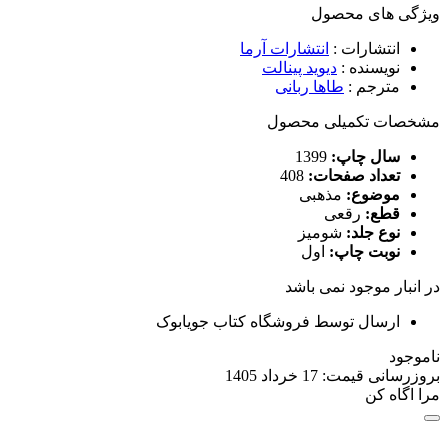
ویژگی های محصول
انتشارات
:
انتشارات آرما
نویسنده
:
دیوید پینالت
مترجم
:
طاها ربانی
مشخصات تکمیلی محصول
سال چاپ:
1399
تعداد صفحات:
408
موضوع:
مذهبی
قطع:
رقعی
نوع جلد:
شومیز
نوبت چاپ:
اول
در انبار موجود نمی باشد
ارسال توسط فروشگاه کتاب جویابوک
ناموجود
بروزرسانی قیمت:
17 خرداد 1405
مرا اگاه کن