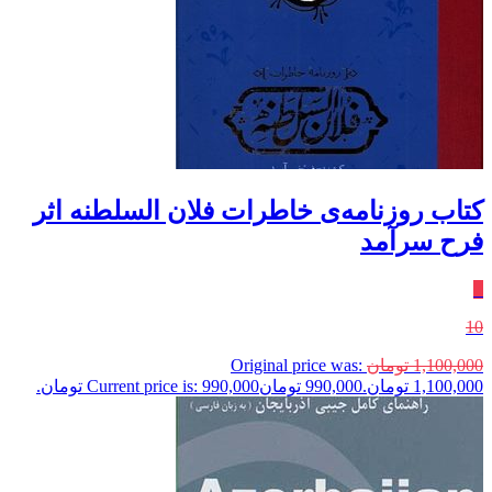
کتاب روزنامه‌ی خاطرات فلان السلطنه اثر
فرح سرآمد
٪
10
1,100,000
تومان
Original price was:
1,100,000 تومان.
990,000
تومان
Current price is: 990,000 تومان.