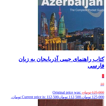
کتاب راهنمای جیبی آذربایجان به زبان
فارسی
٪
10
125,000
تومان
Original price was:
125,000 تومان.
112,500
تومان
Current price is: 112,500 تومان.