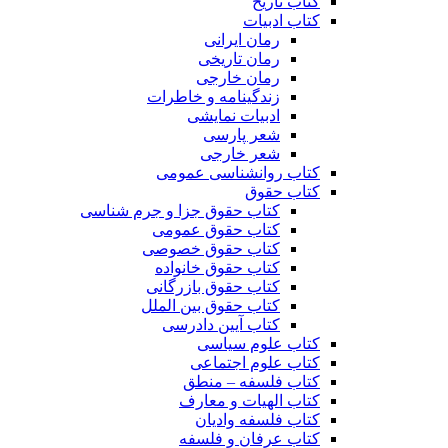
کتاب تاریخ
کتاب ادبیات
رمان ایرانی
رمان تاریخی
رمان خارجی
زندگینامه و خاطرات
ادبیات نمایشی
شعر پارسی
شعر خارجی
کتاب روانشناسی عمومی
کتاب حقوق
کتاب حقوق جزا و جرم شناسی
کتاب حقوق عمومی
کتاب حقوق خصوصی
کتاب حقوق خانواده
کتاب حقوق بازرگانی
کتاب حقوق بین الملل
کتاب آیین دادرسی
کتاب علوم سیاسی
کتاب علوم اجتماعی
کتاب فلسفه – منطق
کتاب الهیات و معارف
کتاب فلسفه وادیان
کتاب عرفان و فلسفه