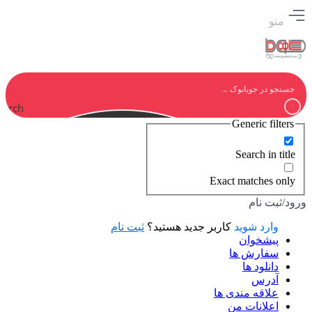
منو
earch
Generic filters
Search in title
Exact matches only
ورود/ثبت نام
وارد شوید
کاربر جدید هستید؟
ثبت نام
پیشخوان
سفارش ها
دانلود ها
آدرس
علاقه مندی ها
اعلانات من