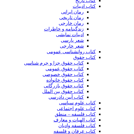
کتاب تاریخ
کتاب ادبیات
رمان ایرانی
رمان تاریخی
رمان خارجی
زندگینامه و خاطرات
ادبیات نمایشی
شعر پارسی
شعر خارجی
کتاب روانشناسی عمومی
کتاب حقوق
کتاب حقوق جزا و جرم شناسی
کتاب حقوق عمومی
کتاب حقوق خصوصی
کتاب حقوق خانواده
کتاب حقوق بازرگانی
کتاب حقوق بین الملل
کتاب آیین دادرسی
کتاب علوم سیاسی
کتاب علوم اجتماعی
کتاب فلسفه – منطق
کتاب الهیات و معارف
کتاب فلسفه وادیان
کتاب عرفان و فلسفه