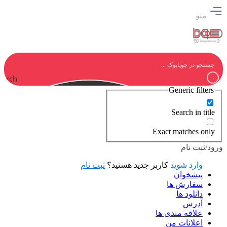
منو
earch
Generic filters
Search in title
Exact matches only
ورود/ثبت نام
وارد شوید
کاربر جدید هستید؟
ثبت نام
پیشخوان
سفارش ها
دانلود ها
آدرس
علاقه مندی ها
اعلانات من