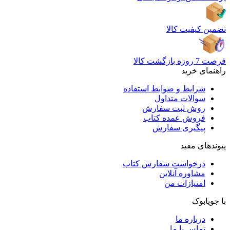
تضمین کیفیت کالا
فرصت 7 روزه بازگشت کالا
راهنمای خرید
شرایط و ضوابط استفاده
سوالات متداول
روش ثبت سفارش
فروش عمده کتاب
پیگیری سفارش
پیوندهای مفید
درخواست سفارش کتاب
مشاوره آنلاین
امتیازات من
با جویابوک
درباره ما
تماس با ما