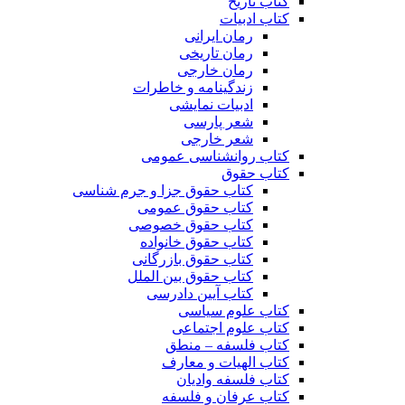
کتاب تاریخ
کتاب ادبیات
رمان ایرانی
رمان تاریخی
رمان خارجی
زندگینامه و خاطرات
ادبیات نمایشی
شعر پارسی
شعر خارجی
کتاب روانشناسی عمومی
کتاب حقوق
کتاب حقوق جزا و جرم شناسی
کتاب حقوق عمومی
کتاب حقوق خصوصی
کتاب حقوق خانواده
کتاب حقوق بازرگانی
کتاب حقوق بین الملل
کتاب آیین دادرسی
کتاب علوم سیاسی
کتاب علوم اجتماعی
کتاب فلسفه – منطق
کتاب الهیات و معارف
کتاب فلسفه وادیان
کتاب عرفان و فلسفه