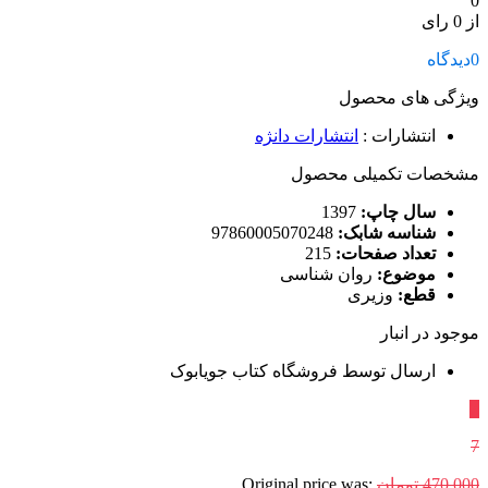
0
از 0 رای
0
دیدگاه
ویژگی های محصول
انتشارات
:
انتشارات دانژه
مشخصات تکمیلی محصول
سال چاپ:
1397
شناسه شابک:
97860005070248
تعداد صفحات:
215
موضوع:
روان شناسی
قطع:
وزیری
موجود در انبار
ارسال توسط فروشگاه کتاب جویابوک
٪
7
470,000
تومان
Original price was: