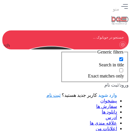
منو
earch
Generic filters
Search in title
Exact matches only
ورود/ثبت نام
وارد شوید
کاربر جدید هستید؟
ثبت نام
پیشخوان
سفارش ها
دانلود ها
آدرس
علاقه مندی ها
اعلانات من