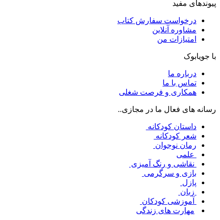
پیوندهای مفید
درخواست سفارش کتاب
مشاوره آنلاین
امتیازات من
با جویابوک
درباره ما
تماس با ما
همکاری و فرصت شغلی
رسانه های فعال ما در مجازی..
داستان کودکانه
شعر کودکانه
رمان نوجوان
علمی
نقاشی و رنگ آمیزی
بازی و سرگرمی
پازل
زبان
آموزشی کودکان
مهارت های زندگی