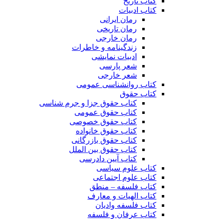
کتاب تاریخ
کتاب ادبیات
رمان ایرانی
رمان تاریخی
رمان خارجی
زندگینامه و خاطرات
ادبیات نمایشی
شعر پارسی
شعر خارجی
کتاب روانشناسی عمومی
کتاب حقوق
کتاب حقوق جزا و جرم شناسی
کتاب حقوق عمومی
کتاب حقوق خصوصی
کتاب حقوق خانواده
کتاب حقوق بازرگانی
کتاب حقوق بین الملل
کتاب آیین دادرسی
کتاب علوم سیاسی
کتاب علوم اجتماعی
کتاب فلسفه – منطق
کتاب الهیات و معارف
کتاب فلسفه وادیان
کتاب عرفان و فلسفه