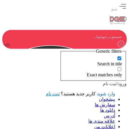
منو
earch
Generic filters
Search in title
Exact matches only
ورود/ثبت نام
وارد شوید
کاربر جدید هستید؟
ثبت نام
پیشخوان
سفارش ها
دانلود ها
آدرس
علاقه مندی ها
اعلانات من