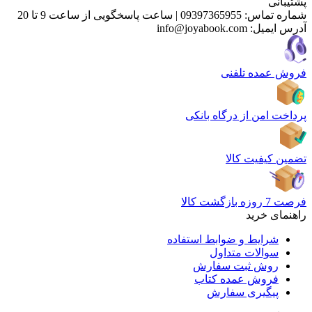
پشتیبانی
شماره تماس:
09397365955
|
ساعت پاسخگویی از ساعت 9 تا 20
آدرس ایمیل:
info@joyabook.com
فروش عمده تلفنی
پرداخت امن از درگاه بانکی
تضمین کیفیت کالا
فرصت 7 روزه بازگشت کالا
راهنمای خرید
شرایط و ضوابط استفاده
سوالات متداول
روش ثبت سفارش
فروش عمده کتاب
پیگیری سفارش