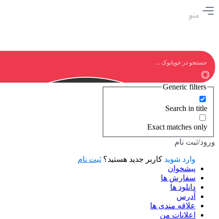
منو
Generic filters
Search in title
Exact matches only
ورود/ثبت نام
وارد شوید
کاربر جدید هستید؟
ثبت نام
پیشخوان
سفارش ها
دانلود ها
آدرس
علاقه مندی ها
اعلانات من