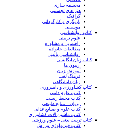
مجسمه سازی
هنر های تجسمی
گرافیک
بازیگری و کارگردانی
موسیقی
کتاب روانشناسی
علوم تربیتی
راهنمایی و مشاوره
مطالعات خانواده
روانشناسی بالینی
کتاب زبان انگلیسی
آزمون ها
آموزش زبان
فرهنگ لغت
زبان دانشگاهی
کتاب کشاورزی و دامپروری
کتاب علوم دامی
کتاب محیط زیست
آبزیان – منابع طبیعی
کتاب علوم و صنایع غذایی
کتاب ماشین آلات کشاورزی
کتاب تربیت بدنی – علوم ورزشی
کتاب فیزیولوژی ورزش