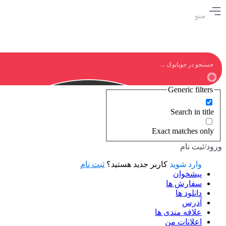
منو
Generic filters
Search in title
Exact matches only
ورود/ثبت نام
وارد شوید
کاربر جدید هستید؟
ثبت نام
پیشخوان
سفارش ها
دانلود ها
آدرس
علاقه مندی ها
اعلانات من