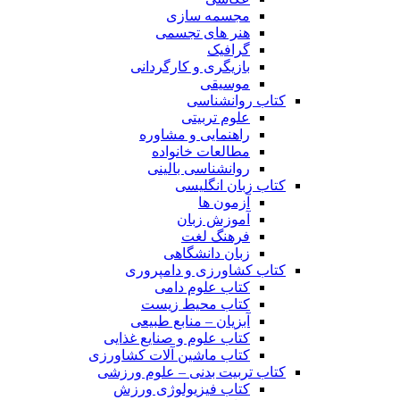
مجسمه سازی
هنر های تجسمی
گرافیک
بازیگری و کارگردانی
موسیقی
کتاب روانشناسی
علوم تربیتی
راهنمایی و مشاوره
مطالعات خانواده
روانشناسی بالینی
کتاب زبان انگلیسی
آزمون ها
آموزش زبان
فرهنگ لغت
زبان دانشگاهی
کتاب کشاورزی و دامپروری
کتاب علوم دامی
کتاب محیط زیست
آبزیان – منابع طبیعی
کتاب علوم و صنایع غذایی
کتاب ماشین آلات کشاورزی
کتاب تربیت بدنی – علوم ورزشی
کتاب فیزیولوژی ورزش