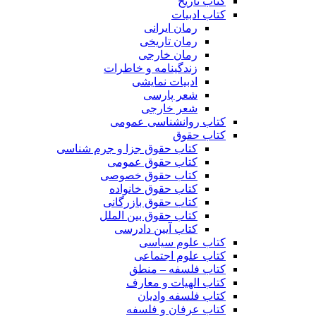
کتاب تاریخ
کتاب ادبیات
رمان ایرانی
رمان تاریخی
رمان خارجی
زندگینامه و خاطرات
ادبیات نمایشی
شعر پارسی
شعر خارجی
کتاب روانشناسی عمومی
کتاب حقوق
کتاب حقوق جزا و جرم شناسی
کتاب حقوق عمومی
کتاب حقوق خصوصی
کتاب حقوق خانواده
کتاب حقوق بازرگانی
کتاب حقوق بین الملل
کتاب آیین دادرسی
کتاب علوم سیاسی
کتاب علوم اجتماعی
کتاب فلسفه – منطق
کتاب الهیات و معارف
کتاب فلسفه وادیان
کتاب عرفان و فلسفه