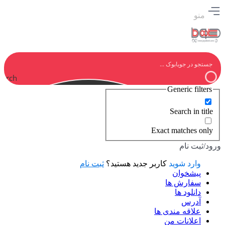
منو
earch
Generic filters
Search in title
Exact matches only
ورود/ثبت نام
وارد شوید
کاربر جدید هستید؟
ثبت نام
پیشخوان
سفارش ها
دانلود ها
آدرس
علاقه مندی ها
اعلانات من