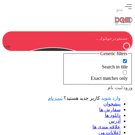
منو
earch
Generic filters
Search in title
Exact matches only
ورود/ثبت نام
وارد شوید
کاربر جدید هستید؟
ثبت نام
پیشخوان
سفارش ها
دانلود ها
آدرس
علاقه مندی ها
اعلانات من