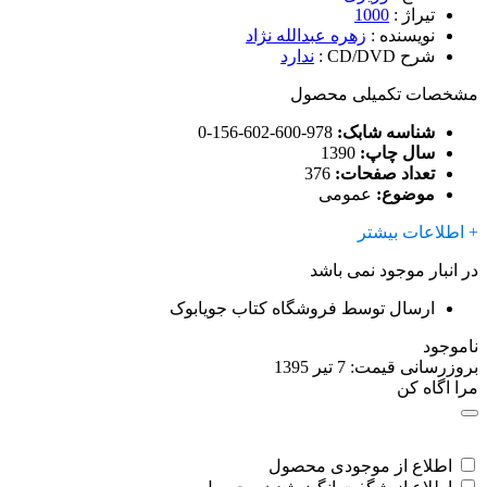
تیراژ
:
1000
نویسنده
:
زهره عبدالله نژاد
شرح CD/DVD
:
ندارد
مشخصات تکمیلی محصول
شناسه شابک:
978-600-602-156-0
سال چاپ:
1390
تعداد صفحات:
376
موضوع:
عمومی
+ اطلاعات بیشتر
در انبار موجود نمی باشد
ارسال توسط فروشگاه کتاب جویابوک
ناموجود
بروزرسانی قیمت:
7 تیر 1395
مرا اگاه کن
اطلاع از موجودی محصول