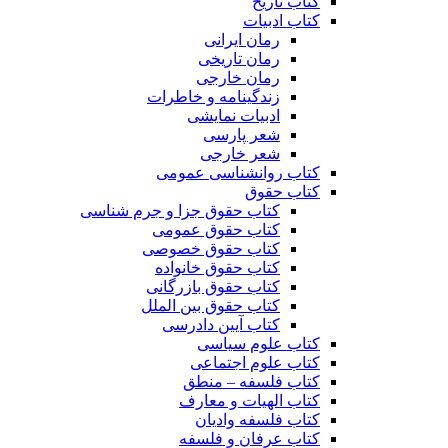
کتاب تاریخ
کتاب ادبیات
رمان ایرانی
رمان تاریخی
رمان خارجی
زندگینامه و خاطرات
ادبیات نمایشی
شعر پارسی
شعر خارجی
کتاب روانشناسی عمومی
کتاب حقوق
کتاب حقوق جزا و جرم شناسی
کتاب حقوق عمومی
کتاب حقوق خصوصی
کتاب حقوق خانواده
کتاب حقوق بازرگانی
کتاب حقوق بین الملل
کتاب آیین دادرسی
کتاب علوم سیاسی
کتاب علوم اجتماعی
کتاب فلسفه – منطق
کتاب الهیات و معارف
کتاب فلسفه وادیان
کتاب عرفان و فلسفه