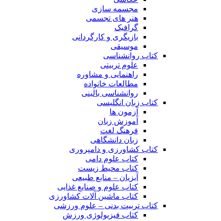
مجسمه سازی
هنر های تجسمی
گرافیک
بازیگری و کارگردانی
موسیقی
کتاب روانشناسی
علوم تربیتی
راهنمایی و مشاوره
مطالعات خانواده
روانشناسی بالینی
کتاب زبان انگلیسی
آزمون ها
آموزش زبان
فرهنگ لغت
زبان دانشگاهی
کتاب کشاورزی و دامپروری
کتاب علوم دامی
کتاب محیط زیست
آبزیان – منابع طبیعی
کتاب علوم و صنایع غذایی
کتاب ماشین آلات کشاورزی
کتاب تربیت بدنی – علوم ورزشی
کتاب فیزیولوژی ورزش