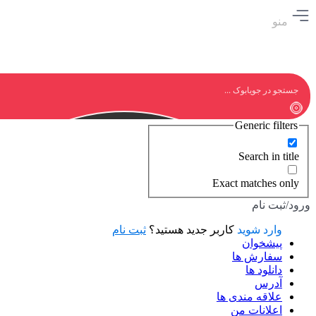
منو
Generic filters
Search in title
Exact matches only
ورود/ثبت نام
وارد شوید
کاربر جدید هستید؟
ثبت نام
پیشخوان
سفارش ها
دانلود ها
آدرس
علاقه مندی ها
اعلانات من