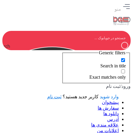
منو
earch
Generic filters
Search in title
Exact matches only
ورود/ثبت نام
وارد شوید
کاربر جدید هستید؟
ثبت نام
پیشخوان
سفارش ها
دانلود ها
آدرس
علاقه مندی ها
اعلانات من