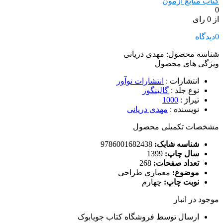
کتاب منابع آزمون
0
از 0 رای
0
دیدگاه
شناسه محصول:
مهدی دریانی
ویژگی های محصول
انتشارات
:
انتشارات نوآور
نوع جلد
:
گالینگور
تیراژ
:
1000
نویسنده
:
مهدی دریانی
مشخصات تکمیلی محصول
شناسه شابک:
9786001682438
سال چاپ:
1399
تعداد صفحات:
268
موضوع:
معماری طراحی
نوبت چاپ:
چهارم
موجود در انبار
ارسال توسط فروشگاه کتاب جویابوک