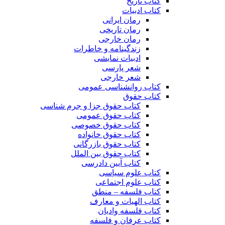
کتاب تاریخ
کتاب ادبیات
رمان ایرانی
رمان تاریخی
رمان خارجی
زندگینامه و خاطرات
ادبیات نمایشی
شعر پارسی
شعر خارجی
کتاب روانشناسی عمومی
کتاب حقوق
کتاب حقوق جزا و جرم شناسی
کتاب حقوق عمومی
کتاب حقوق خصوصی
کتاب حقوق خانواده
کتاب حقوق بازرگانی
کتاب حقوق بین الملل
کتاب آیین دادرسی
کتاب علوم سیاسی
کتاب علوم اجتماعی
کتاب فلسفه – منطق
کتاب الهیات و معارف
کتاب فلسفه وادیان
کتاب عرفان و فلسفه