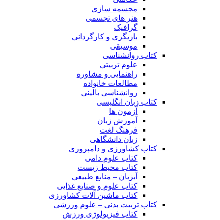
مجسمه سازی
هنر های تجسمی
گرافیک
بازیگری و کارگردانی
موسیقی
کتاب روانشناسی
علوم تربیتی
راهنمایی و مشاوره
مطالعات خانواده
روانشناسی بالینی
کتاب زبان انگلیسی
آزمون ها
آموزش زبان
فرهنگ لغت
زبان دانشگاهی
کتاب کشاورزی و دامپروری
کتاب علوم دامی
کتاب محیط زیست
آبزیان – منابع طبیعی
کتاب علوم و صنایع غذایی
کتاب ماشین آلات کشاورزی
کتاب تربیت بدنی – علوم ورزشی
کتاب فیزیولوژی ورزش