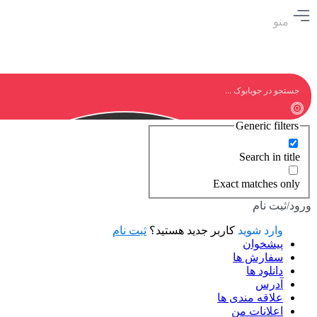
منو
Generic filters
Search in title
Exact matches only
ورود/ثبت نام
وارد شوید
کاربر جدید هستید؟
ثبت نام
پیشخوان
سفارش ها
دانلود ها
آدرس
علاقه مندی ها
اعلانات من