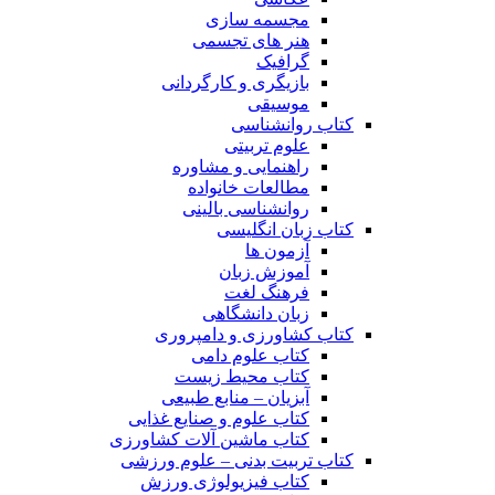
مجسمه سازی
هنر های تجسمی
گرافیک
بازیگری و کارگردانی
موسیقی
کتاب روانشناسی
علوم تربیتی
راهنمایی و مشاوره
مطالعات خانواده
روانشناسی بالینی
کتاب زبان انگلیسی
آزمون ها
آموزش زبان
فرهنگ لغت
زبان دانشگاهی
کتاب کشاورزی و دامپروری
کتاب علوم دامی
کتاب محیط زیست
آبزیان – منابع طبیعی
کتاب علوم و صنایع غذایی
کتاب ماشین آلات کشاورزی
کتاب تربیت بدنی – علوم ورزشی
کتاب فیزیولوژی ورزش