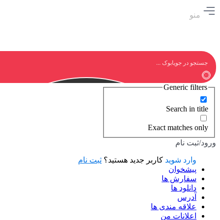
منو
Generic filters
Search in title
Exact matches only
ورود/ثبت نام
وارد شوید
کاربر جدید هستید؟
ثبت نام
پیشخوان
سفارش ها
دانلود ها
آدرس
علاقه مندی ها
اعلانات من