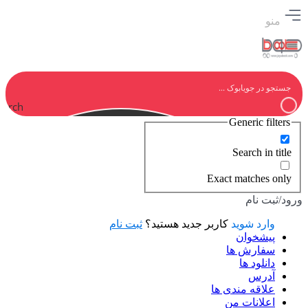
منو
earch
Generic filters
Search in title
Exact matches only
ورود/ثبت نام
وارد شوید
کاربر جدید هستید؟
ثبت نام
پیشخوان
سفارش ها
دانلود ها
آدرس
علاقه مندی ها
اعلانات من