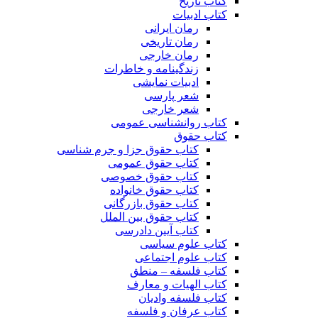
کتاب تاریخ
کتاب ادبیات
رمان ایرانی
رمان تاریخی
رمان خارجی
زندگینامه و خاطرات
ادبیات نمایشی
شعر پارسی
شعر خارجی
کتاب روانشناسی عمومی
کتاب حقوق
کتاب حقوق جزا و جرم شناسی
کتاب حقوق عمومی
کتاب حقوق خصوصی
کتاب حقوق خانواده
کتاب حقوق بازرگانی
کتاب حقوق بین الملل
کتاب آیین دادرسی
کتاب علوم سیاسی
کتاب علوم اجتماعی
کتاب فلسفه – منطق
کتاب الهیات و معارف
کتاب فلسفه وادیان
کتاب عرفان و فلسفه