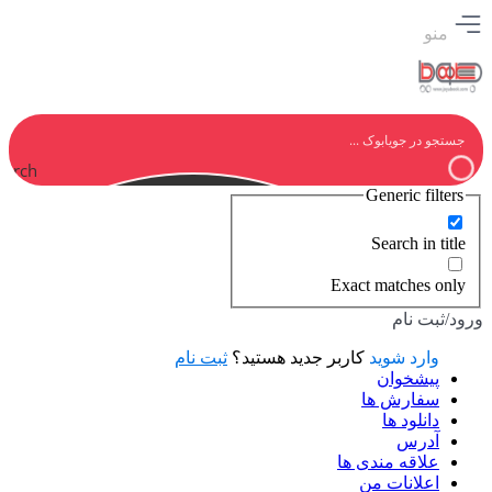
منو
earch
Generic filters
Search in title
Exact matches only
ورود/ثبت نام
وارد شوید
کاربر جدید هستید؟
ثبت نام
پیشخوان
سفارش ها
دانلود ها
آدرس
علاقه مندی ها
اعلانات من