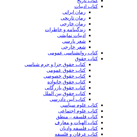
کتاب تاریخ
کتاب ادبیات
رمان ایرانی
رمان تاریخی
رمان خارجی
زندگینامه و خاطرات
ادبیات نمایشی
شعر پارسی
شعر خارجی
کتاب روانشناسی عمومی
کتاب حقوق
کتاب حقوق جزا و جرم شناسی
کتاب حقوق عمومی
کتاب حقوق خصوصی
کتاب حقوق خانواده
کتاب حقوق بازرگانی
کتاب حقوق بین الملل
کتاب آیین دادرسی
کتاب علوم سیاسی
کتاب علوم اجتماعی
کتاب فلسفه – منطق
کتاب الهیات و معارف
کتاب فلسفه وادیان
کتاب عرفان و فلسفه