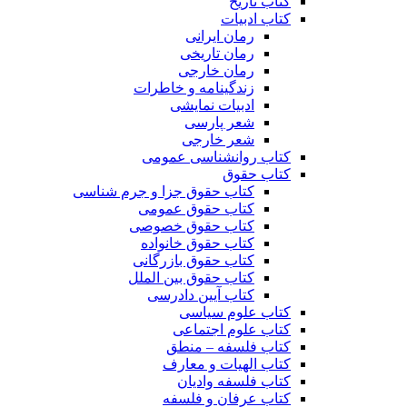
کتاب تاریخ
کتاب ادبیات
رمان ایرانی
رمان تاریخی
رمان خارجی
زندگینامه و خاطرات
ادبیات نمایشی
شعر پارسی
شعر خارجی
کتاب روانشناسی عمومی
کتاب حقوق
کتاب حقوق جزا و جرم شناسی
کتاب حقوق عمومی
کتاب حقوق خصوصی
کتاب حقوق خانواده
کتاب حقوق بازرگانی
کتاب حقوق بین الملل
کتاب آیین دادرسی
کتاب علوم سیاسی
کتاب علوم اجتماعی
کتاب فلسفه – منطق
کتاب الهیات و معارف
کتاب فلسفه وادیان
کتاب عرفان و فلسفه