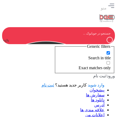
منو
earch
Generic filters
Search in title
Exact matches only
ورود/ثبت نام
وارد شوید
کاربر جدید هستید؟
ثبت نام
پیشخوان
سفارش ها
دانلود ها
آدرس
علاقه مندی ها
اعلانات من