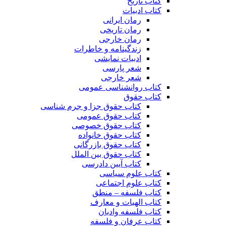
کتاب تاریخ
کتاب ادبیات
رمان ایرانی
رمان تاریخی
رمان خارجی
زندگینامه و خاطرات
ادبیات نمایشی
شعر پارسی
شعر خارجی
کتاب روانشناسی عمومی
کتاب حقوق
کتاب حقوق جزا و جرم شناسی
کتاب حقوق عمومی
کتاب حقوق خصوصی
کتاب حقوق خانواده
کتاب حقوق بازرگانی
کتاب حقوق بین الملل
کتاب آیین دادرسی
کتاب علوم سیاسی
کتاب علوم اجتماعی
کتاب فلسفه – منطق
کتاب الهیات و معارف
کتاب فلسفه وادیان
کتاب عرفان و فلسفه