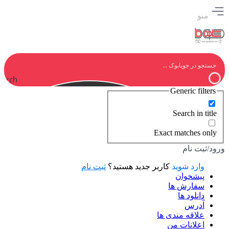
منو
earch
Generic filters
Search in title
Exact matches only
ورود/ثبت نام
وارد شوید
کاربر جدید هستید؟
ثبت نام
پیشخوان
سفارش ها
دانلود ها
آدرس
علاقه مندی ها
اعلانات من