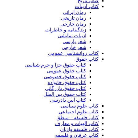
کتاب تاریخ
کتاب ادبیات
رمان ایرانی
رمان تاریخی
رمان خارجی
زندگینامه و خاطرات
ادبیات نمایشی
شعر پارسی
شعر خارجی
کتاب روانشناسی عمومی
کتاب حقوق
کتاب حقوق جزا و جرم شناسی
کتاب حقوق عمومی
کتاب حقوق خصوصی
کتاب حقوق خانواده
کتاب حقوق بازرگانی
کتاب حقوق بین الملل
کتاب آیین دادرسی
کتاب علوم سیاسی
کتاب علوم اجتماعی
کتاب فلسفه – منطق
کتاب الهیات و معارف
کتاب فلسفه وادیان
کتاب عرفان و فلسفه