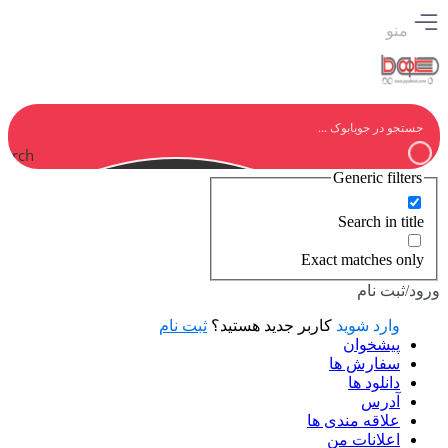
منو
earch
Generic filters
Search in title
Exact matches only
ورود/ثبت نام
وارد شوید
کاربر جدید هستید؟
ثبت نام
پیشخوان
سفارش ها
دانلود ها
آدرس
علاقه مندی ها
اعلانات من