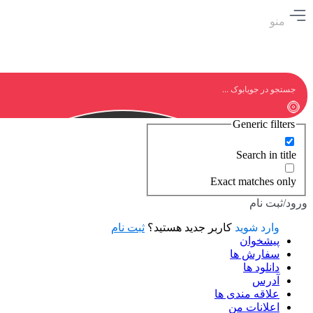
منو
Generic filters
Search in title
Exact matches only
ورود/ثبت نام
وارد شوید
کاربر جدید هستید؟
ثبت نام
پیشخوان
سفارش ها
دانلود ها
آدرس
علاقه مندی ها
اعلانات من