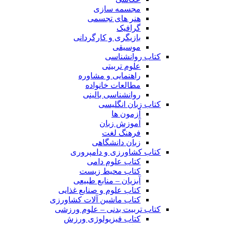
مجسمه سازی
هنر های تجسمی
گرافیک
بازیگری و کارگردانی
موسیقی
کتاب روانشناسی
علوم تربیتی
راهنمایی و مشاوره
مطالعات خانواده
روانشناسی بالینی
کتاب زبان انگلیسی
آزمون ها
آموزش زبان
فرهنگ لغت
زبان دانشگاهی
کتاب کشاورزی و دامپروری
کتاب علوم دامی
کتاب محیط زیست
آبزیان – منابع طبیعی
کتاب علوم و صنایع غذایی
کتاب ماشین آلات کشاورزی
کتاب تربیت بدنی – علوم ورزشی
کتاب فیزیولوژی ورزش