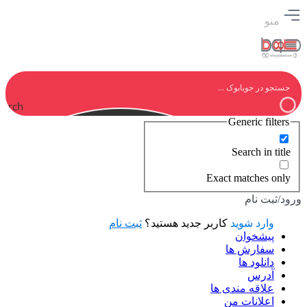
منو
earch
Generic filters
Search in title
Exact matches only
ورود/ثبت نام
وارد شوید
کاربر جدید هستید؟
ثبت نام
پیشخوان
سفارش ها
دانلود ها
آدرس
علاقه مندی ها
اعلانات من