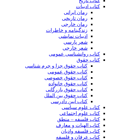
کتاب تاریخ
کتاب ادبیات
رمان ایرانی
رمان تاریخی
رمان خارجی
زندگینامه و خاطرات
ادبیات نمایشی
شعر پارسی
شعر خارجی
کتاب روانشناسی عمومی
کتاب حقوق
کتاب حقوق جزا و جرم شناسی
کتاب حقوق عمومی
کتاب حقوق خصوصی
کتاب حقوق خانواده
کتاب حقوق بازرگانی
کتاب حقوق بین الملل
کتاب آیین دادرسی
کتاب علوم سیاسی
کتاب علوم اجتماعی
کتاب فلسفه – منطق
کتاب الهیات و معارف
کتاب فلسفه وادیان
کتاب عرفان و فلسفه