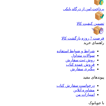
پرداخت امن از درگاه بانکی
تضمین کیفیت کالا
فرصت 7 روزه بازگشت کالا
راهنمای خرید
شرایط و ضوابط استفاده
سوالات متداول
روش ثبت سفارش
فروش عمده کتاب
پیگیری سفارش
پیوندهای مفید
درخواست سفارش کتاب
مشاوره آنلاین
امتیازات من
با جویابوک