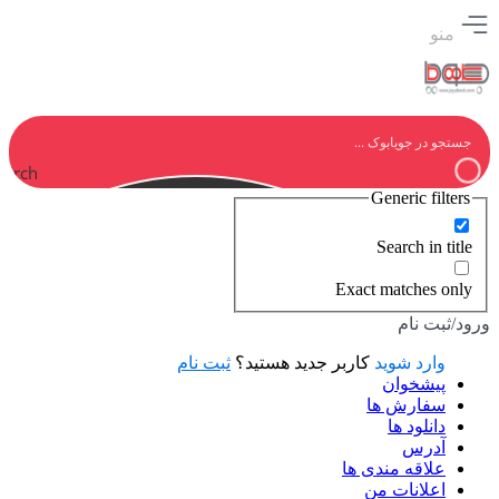
منو
earch
Generic filters
Search in title
Exact matches only
ورود/ثبت نام
وارد شوید
کاربر جدید هستید؟
ثبت نام
پیشخوان
سفارش ها
دانلود ها
آدرس
علاقه مندی ها
اعلانات من