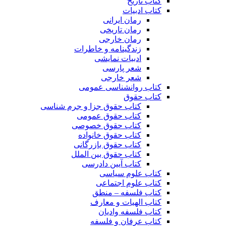
کتاب تاریخ
کتاب ادبیات
رمان ایرانی
رمان تاریخی
رمان خارجی
زندگینامه و خاطرات
ادبیات نمایشی
شعر پارسی
شعر خارجی
کتاب روانشناسی عمومی
کتاب حقوق
کتاب حقوق جزا و جرم شناسی
کتاب حقوق عمومی
کتاب حقوق خصوصی
کتاب حقوق خانواده
کتاب حقوق بازرگانی
کتاب حقوق بین الملل
کتاب آیین دادرسی
کتاب علوم سیاسی
کتاب علوم اجتماعی
کتاب فلسفه – منطق
کتاب الهیات و معارف
کتاب فلسفه وادیان
کتاب عرفان و فلسفه