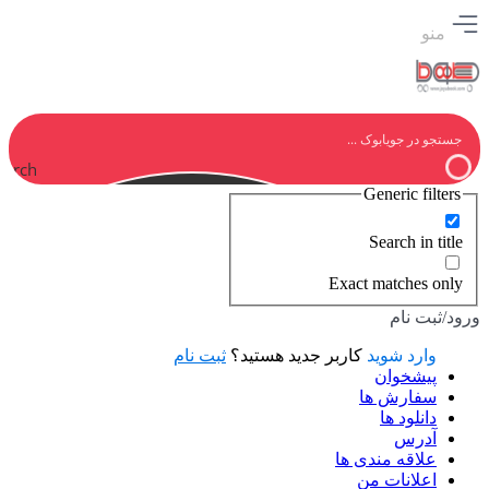
منو
earch
Generic filters
Search in title
Exact matches only
ورود/ثبت نام
وارد شوید
کاربر جدید هستید؟
ثبت نام
پیشخوان
سفارش ها
دانلود ها
آدرس
علاقه مندی ها
اعلانات من