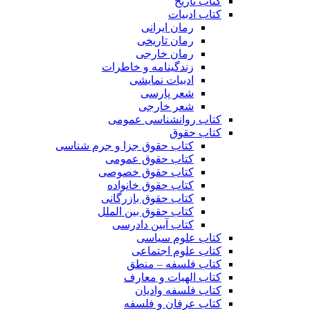
کتاب تاریخ
کتاب ادبیات
رمان ایرانی
رمان تاریخی
رمان خارجی
زندگینامه و خاطرات
ادبیات نمایشی
شعر پارسی
شعر خارجی
کتاب روانشناسی عمومی
کتاب حقوق
کتاب حقوق جزا و جرم شناسی
کتاب حقوق عمومی
کتاب حقوق خصوصی
کتاب حقوق خانواده
کتاب حقوق بازرگانی
کتاب حقوق بین الملل
کتاب آیین دادرسی
کتاب علوم سیاسی
کتاب علوم اجتماعی
کتاب فلسفه – منطق
کتاب الهیات و معارف
کتاب فلسفه وادیان
کتاب عرفان و فلسفه