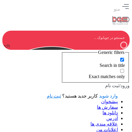
منو
earch
Generic filters
Search in title
Exact matches only
ورود/ثبت نام
وارد شوید
کاربر جدید هستید؟
ثبت نام
پیشخوان
سفارش ها
دانلود ها
آدرس
علاقه مندی ها
اعلانات من