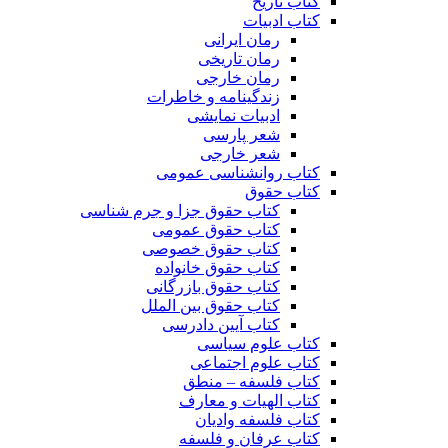
کتاب تاریخ
کتاب ادبیات
رمان ایرانی
رمان تاریخی
رمان خارجی
زندگینامه و خاطرات
ادبیات نمایشی
شعر پارسی
شعر خارجی
کتاب روانشناسی عمومی
کتاب حقوق
کتاب حقوق جزا و جرم شناسی
کتاب حقوق عمومی
کتاب حقوق خصوصی
کتاب حقوق خانواده
کتاب حقوق بازرگانی
کتاب حقوق بین الملل
کتاب آیین دادرسی
کتاب علوم سیاسی
کتاب علوم اجتماعی
کتاب فلسفه – منطق
کتاب الهیات و معارف
کتاب فلسفه وادیان
کتاب عرفان و فلسفه