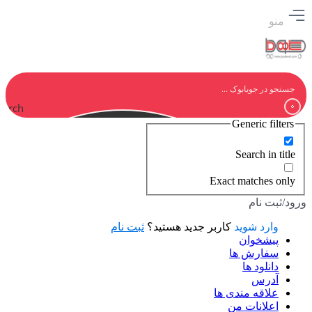
منو
earch
Generic filters
Search in title
Exact matches only
ورود/ثبت نام
وارد شوید
کاربر جدید هستید؟
ثبت نام
پیشخوان
سفارش ها
دانلود ها
آدرس
علاقه مندی ها
اعلانات من