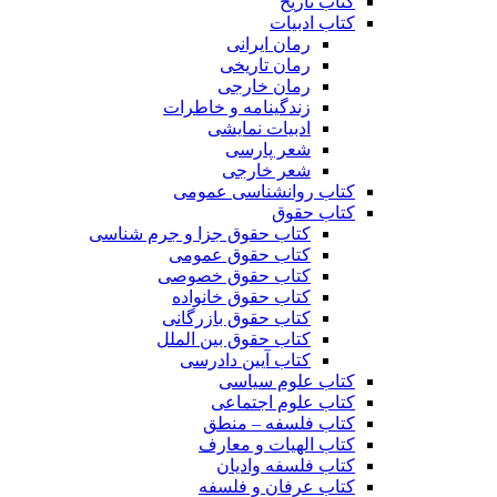
کتاب تاریخ
کتاب ادبیات
رمان ایرانی
رمان تاریخی
رمان خارجی
زندگینامه و خاطرات
ادبیات نمایشی
شعر پارسی
شعر خارجی
کتاب روانشناسی عمومی
کتاب حقوق
کتاب حقوق جزا و جرم شناسی
کتاب حقوق عمومی
کتاب حقوق خصوصی
کتاب حقوق خانواده
کتاب حقوق بازرگانی
کتاب حقوق بین الملل
کتاب آیین دادرسی
کتاب علوم سیاسی
کتاب علوم اجتماعی
کتاب فلسفه – منطق
کتاب الهیات و معارف
کتاب فلسفه وادیان
کتاب عرفان و فلسفه