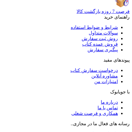
فرصت 7 روزه بازگشت کالا
راهنمای خرید
شرایط و ضوابط استفاده
سوالات متداول
روش ثبت سفارش
فروش عمده کتاب
پیگیری سفارش
پیوندهای مفید
درخواست سفارش کتاب
مشاوره آنلاین
امتیازات من
با جویابوک
درباره ما
تماس با ما
همکاری و فرصت شغلی
رسانه های فعال ما در مجازی..