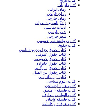
کتاب تاریخ
کتاب ادبیات
رمان ایرانی
رمان تاریخی
رمان خارجی
زندگینامه و خاطرات
ادبیات نمایشی
شعر پارسی
شعر خارجی
کتاب روانشناسی عمومی
کتاب حقوق
کتاب حقوق جزا و جرم شناسی
کتاب حقوق عمومی
کتاب حقوق خصوصی
کتاب حقوق خانواده
کتاب حقوق بازرگانی
کتاب حقوق بین الملل
کتاب آیین دادرسی
کتاب علوم سیاسی
کتاب علوم اجتماعی
کتاب فلسفه – منطق
کتاب الهیات و معارف
کتاب فلسفه وادیان
کتاب عرفان و فلسفه