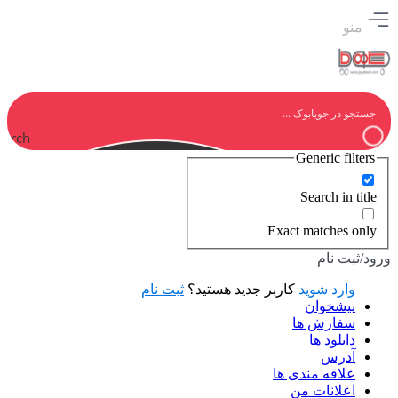
منو
earch
Generic filters
Search in title
Exact matches only
ورود/ثبت نام
وارد شوید
کاربر جدید هستید؟
ثبت نام
پیشخوان
سفارش ها
دانلود ها
آدرس
علاقه مندی ها
اعلانات من