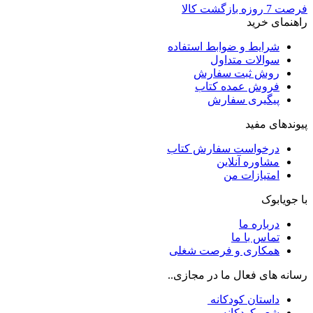
فرصت 7 روزه بازگشت کالا
راهنمای خرید
شرایط و ضوابط استفاده
سوالات متداول
روش ثبت سفارش
فروش عمده کتاب
پیگیری سفارش
پیوندهای مفید
درخواست سفارش کتاب
مشاوره آنلاین
امتیازات من
با جویابوک
درباره ما
تماس با ما
همکاری و فرصت شغلی
رسانه های فعال ما در مجازی..
داستان کودکانه
شعر کودکانه