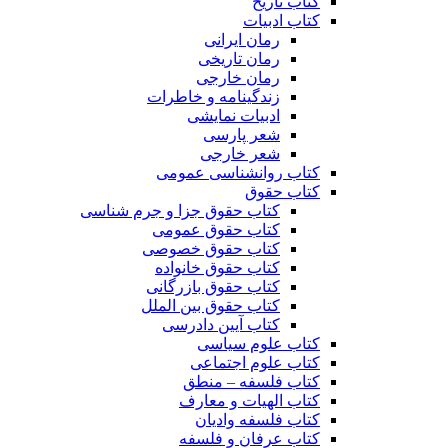
کتاب تاریخ
کتاب ادبیات
رمان ایرانی
رمان تاریخی
رمان خارجی
زندگینامه و خاطرات
ادبیات نمایشی
شعر پارسی
شعر خارجی
کتاب روانشناسی عمومی
کتاب حقوق
کتاب حقوق جزا و جرم شناسی
کتاب حقوق عمومی
کتاب حقوق خصوصی
کتاب حقوق خانواده
کتاب حقوق بازرگانی
کتاب حقوق بین الملل
کتاب آیین دادرسی
کتاب علوم سیاسی
کتاب علوم اجتماعی
کتاب فلسفه – منطق
کتاب الهیات و معارف
کتاب فلسفه وادیان
کتاب عرفان و فلسفه