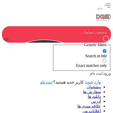
منو
earch
Generic filters
Search in title
Exact matches only
ورود/ثبت نام
وارد شوید
کاربر جدید هستید؟
ثبت نام
پیشخوان
سفارش ها
دانلود ها
آدرس
علاقه مندی ها
اعلانات من