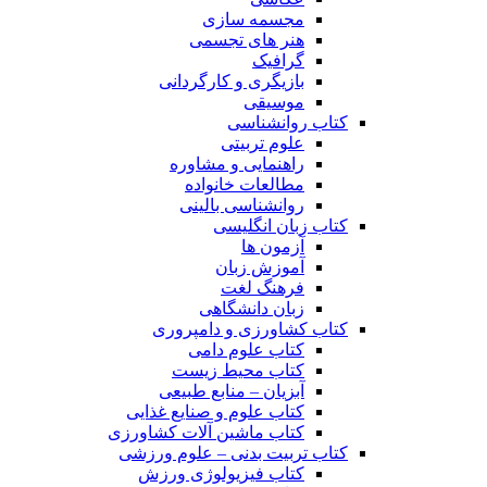
مجسمه سازی
هنر های تجسمی
گرافیک
بازیگری و کارگردانی
موسیقی
کتاب روانشناسی
علوم تربیتی
راهنمایی و مشاوره
مطالعات خانواده
روانشناسی بالینی
کتاب زبان انگلیسی
آزمون ها
آموزش زبان
فرهنگ لغت
زبان دانشگاهی
کتاب کشاورزی و دامپروری
کتاب علوم دامی
کتاب محیط زیست
آبزیان – منابع طبیعی
کتاب علوم و صنایع غذایی
کتاب ماشین آلات کشاورزی
کتاب تربیت بدنی – علوم ورزشی
کتاب فیزیولوژی ورزش