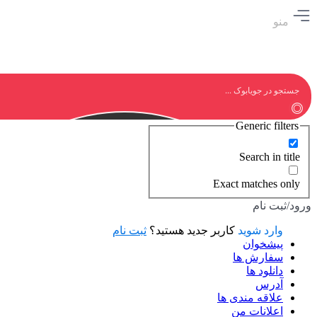
منو
Generic filters
Search in title
Exact matches only
ورود/ثبت نام
وارد شوید
کاربر جدید هستید؟
ثبت نام
پیشخوان
سفارش ها
دانلود ها
آدرس
علاقه مندی ها
اعلانات من