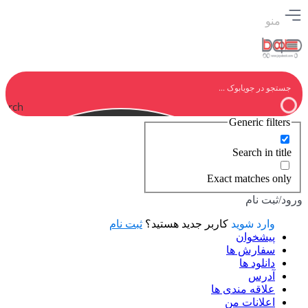
منو
earch
Generic filters
Search in title
Exact matches only
ورود/ثبت نام
وارد شوید
کاربر جدید هستید؟
ثبت نام
پیشخوان
سفارش ها
دانلود ها
آدرس
علاقه مندی ها
اعلانات من