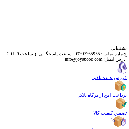
پشتیبانی
شماره تماس:
09397365955
|
ساعت پاسخگویی از ساعت 9 تا 20
آدرس ایمیل:
info@joyabook.com
فروش عمده تلفنی
پرداخت امن از درگاه بانکی
تضمین کیفیت کالا