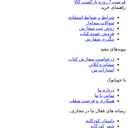
فرصت 7 روزه بازگشت کالا
راهنمای خرید
شرایط و ضوابط استفاده
سوالات متداول
روش ثبت سفارش
فروش عمده کتاب
پیگیری سفارش
پیوندهای مفید
درخواست سفارش کتاب
مشاوره آنلاین
امتیازات من
با جویابوک
درباره ما
تماس با ما
همکاری و فرصت شغلی
رسانه های فعال ما در مجازی..
داستان کودکانه
شعر کودکانه