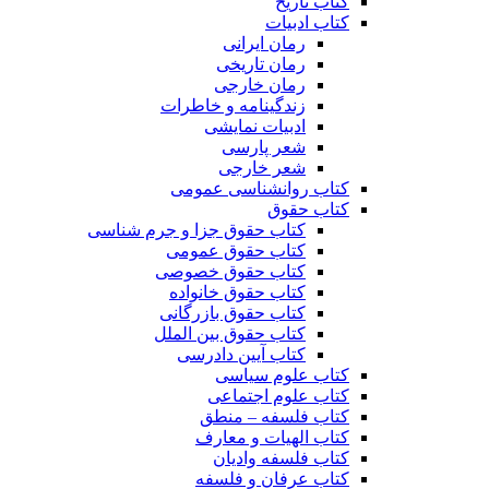
کتاب تاریخ
کتاب ادبیات
رمان ایرانی
رمان تاریخی
رمان خارجی
زندگینامه و خاطرات
ادبیات نمایشی
شعر پارسی
شعر خارجی
کتاب روانشناسی عمومی
کتاب حقوق
کتاب حقوق جزا و جرم شناسی
کتاب حقوق عمومی
کتاب حقوق خصوصی
کتاب حقوق خانواده
کتاب حقوق بازرگانی
کتاب حقوق بین الملل
کتاب آیین دادرسی
کتاب علوم سیاسی
کتاب علوم اجتماعی
کتاب فلسفه – منطق
کتاب الهیات و معارف
کتاب فلسفه وادیان
کتاب عرفان و فلسفه