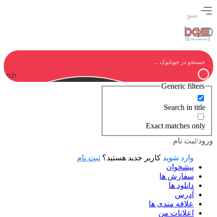
منو
earch
Generic filters
Search in title
Exact matches only
ورود/ثبت نام
وارد شوید
کاربر جدید هستید؟
ثبت نام
پیشخوان
سفارش ها
دانلود ها
آدرس
علاقه مندی ها
اعلانات من