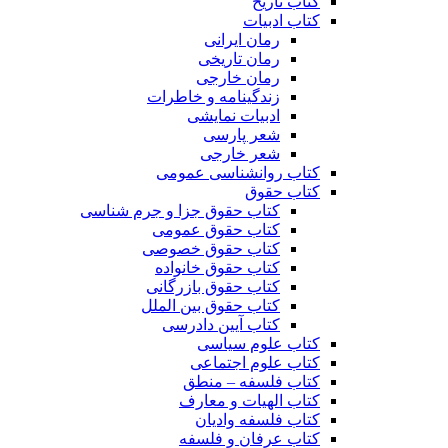
کتاب تاریخ
کتاب ادبیات
رمان ایرانی
رمان تاریخی
رمان خارجی
زندگینامه و خاطرات
ادبیات نمایشی
شعر پارسی
شعر خارجی
کتاب روانشناسی عمومی
کتاب حقوق
کتاب حقوق جزا و جرم شناسی
کتاب حقوق عمومی
کتاب حقوق خصوصی
کتاب حقوق خانواده
کتاب حقوق بازرگانی
کتاب حقوق بین الملل
کتاب آیین دادرسی
کتاب علوم سیاسی
کتاب علوم اجتماعی
کتاب فلسفه – منطق
کتاب الهیات و معارف
کتاب فلسفه وادیان
کتاب عرفان و فلسفه