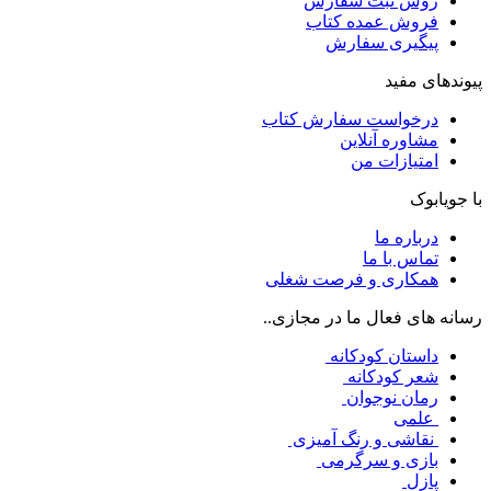
روش ثبت سفارش
فروش عمده کتاب
پیگیری سفارش
پیوندهای مفید
درخواست سفارش کتاب
مشاوره آنلاین
امتیازات من
با جویابوک
درباره ما
تماس با ما
همکاری و فرصت شغلی
رسانه های فعال ما در مجازی..
داستان کودکانه
شعر کودکانه
رمان نوجوان
علمی
نقاشی و رنگ آمیزی
بازی و سرگرمی
پازل