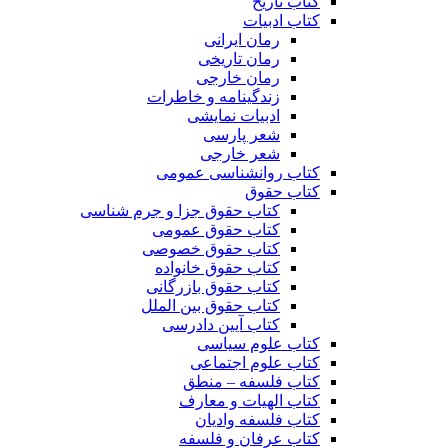
کتاب تاریخ
کتاب ادبیات
رمان ایرانی
رمان تاریخی
رمان خارجی
زندگینامه و خاطرات
ادبیات نمایشی
شعر پارسی
شعر خارجی
کتاب روانشناسی عمومی
کتاب حقوق
کتاب حقوق جزا و جرم شناسی
کتاب حقوق عمومی
کتاب حقوق خصوصی
کتاب حقوق خانواده
کتاب حقوق بازرگانی
کتاب حقوق بین الملل
کتاب آیین دادرسی
کتاب علوم سیاسی
کتاب علوم اجتماعی
کتاب فلسفه – منطق
کتاب الهیات و معارف
کتاب فلسفه وادیان
کتاب عرفان و فلسفه