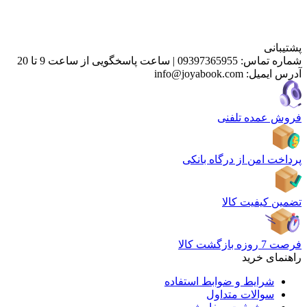
پشتیبانی
شماره تماس:
09397365955
|
ساعت پاسخگویی از ساعت 9 تا 20
آدرس ایمیل:
info@joyabook.com
فروش عمده تلفنی
پرداخت امن از درگاه بانکی
تضمین کیفیت کالا
فرصت 7 روزه بازگشت کالا
راهنمای خرید
شرایط و ضوابط استفاده
سوالات متداول