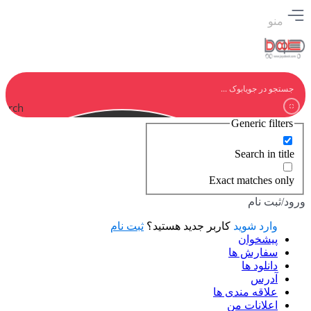
منو
earch
Generic filters
Search in title
Exact matches only
ورود/ثبت نام
وارد شوید
کاربر جدید هستید؟
ثبت نام
پیشخوان
سفارش ها
دانلود ها
آدرس
علاقه مندی ها
اعلانات من