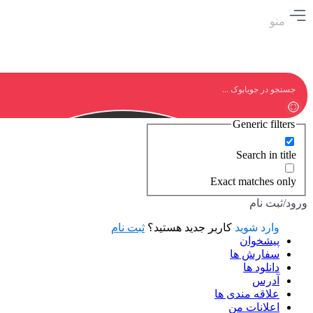
منو
Generic filters
Search in title
Exact matches only
ورود/ثبت نام
وارد شوید
کاربر جدید هستید؟
ثبت نام
پیشخوان
سفارش ها
دانلود ها
آدرس
علاقه مندی ها
اعلانات من