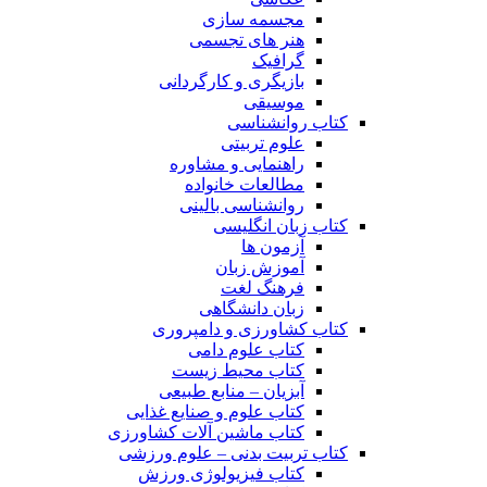
مجسمه سازی
هنر های تجسمی
گرافیک
بازیگری و کارگردانی
موسیقی
کتاب روانشناسی
علوم تربیتی
راهنمایی و مشاوره
مطالعات خانواده
روانشناسی بالینی
کتاب زبان انگلیسی
آزمون ها
آموزش زبان
فرهنگ لغت
زبان دانشگاهی
کتاب کشاورزی و دامپروری
کتاب علوم دامی
کتاب محیط زیست
آبزیان – منابع طبیعی
کتاب علوم و صنایع غذایی
کتاب ماشین آلات کشاورزی
کتاب تربیت بدنی – علوم ورزشی
کتاب فیزیولوژی ورزش