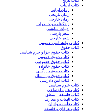
کتاب تاریخ
کتاب ادبیات
رمان ایرانی
رمان تاریخی
رمان خارجی
زندگینامه و خاطرات
ادبیات نمایشی
شعر پارسی
شعر خارجی
کتاب روانشناسی عمومی
کتاب حقوق
کتاب حقوق جزا و جرم شناسی
کتاب حقوق عمومی
کتاب حقوق خصوصی
کتاب حقوق خانواده
کتاب حقوق بازرگانی
کتاب حقوق بین الملل
کتاب آیین دادرسی
کتاب علوم سیاسی
کتاب علوم اجتماعی
کتاب فلسفه – منطق
کتاب الهیات و معارف
کتاب فلسفه وادیان
کتاب عرفان و فلسفه