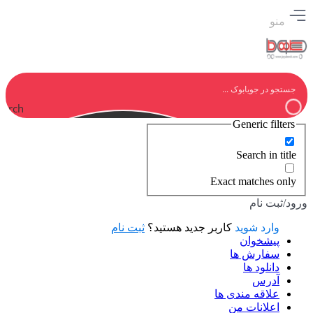
منو
earch
Generic filters
Search in title
Exact matches only
ورود/ثبت نام
وارد شوید
کاربر جدید هستید؟
ثبت نام
پیشخوان
سفارش ها
دانلود ها
آدرس
علاقه مندی ها
اعلانات من