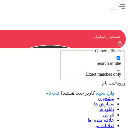
منو
Generic filters
Search in title
Exact matches only
ورود/ثبت نام
وارد شوید
کاربر جدید هستید؟
ثبت نام
پیشخوان
سفارش ها
دانلود ها
آدرس
علاقه مندی ها
اعلانات من