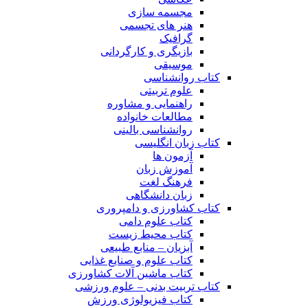
مجسمه سازی
هنر های تجسمی
گرافیک
بازیگری و کارگردانی
موسیقی
کتاب روانشناسی
علوم تربیتی
راهنمایی و مشاوره
مطالعات خانواده
روانشناسی بالینی
کتاب زبان انگلیسی
آزمون ها
آموزش زبان
فرهنگ لغت
زبان دانشگاهی
کتاب کشاورزی و دامپروری
کتاب علوم دامی
کتاب محیط زیست
آبزیان – منابع طبیعی
کتاب علوم و صنایع غذایی
کتاب ماشین آلات کشاورزی
کتاب تربیت بدنی – علوم ورزشی
کتاب فیزیولوژی ورزش