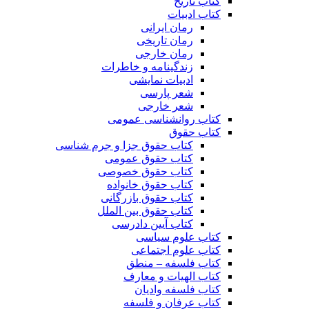
کتاب تاریخ
کتاب ادبیات
رمان ایرانی
رمان تاریخی
رمان خارجی
زندگینامه و خاطرات
ادبیات نمایشی
شعر پارسی
شعر خارجی
کتاب روانشناسی عمومی
کتاب حقوق
کتاب حقوق جزا و جرم شناسی
کتاب حقوق عمومی
کتاب حقوق خصوصی
کتاب حقوق خانواده
کتاب حقوق بازرگانی
کتاب حقوق بین الملل
کتاب آیین دادرسی
کتاب علوم سیاسی
کتاب علوم اجتماعی
کتاب فلسفه – منطق
کتاب الهیات و معارف
کتاب فلسفه وادیان
کتاب عرفان و فلسفه