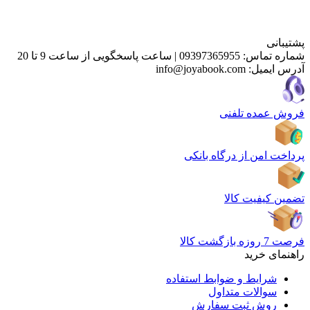
پشتیبانی
شماره تماس:
09397365955
|
ساعت پاسخگویی از ساعت 9 تا 20
آدرس ایمیل:
info@joyabook.com
فروش عمده تلفنی
پرداخت امن از درگاه بانکی
تضمین کیفیت کالا
فرصت 7 روزه بازگشت کالا
راهنمای خرید
شرایط و ضوابط استفاده
سوالات متداول
روش ثبت سفارش