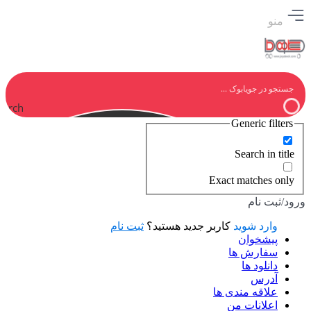
منو
earch
Generic filters
Search in title
Exact matches only
ورود/ثبت نام
وارد شوید
کاربر جدید هستید؟
ثبت نام
پیشخوان
سفارش ها
دانلود ها
آدرس
علاقه مندی ها
اعلانات من