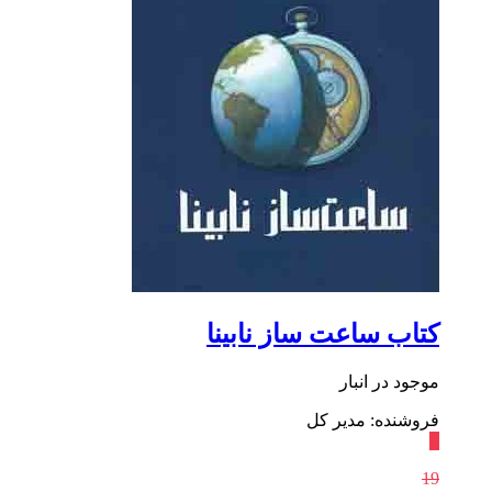
کتاب ساعت ساز نابینا
موجود در انبار
فروشنده: مدیر کل
٪
19