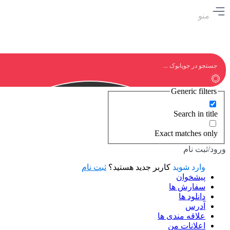
منو
Generic filters
Search in title
Exact matches only
ورود/ثبت نام
وارد شوید
کاربر جدید هستید؟
ثبت نام
پیشخوان
سفارش ها
دانلود ها
آدرس
علاقه مندی ها
اعلانات من