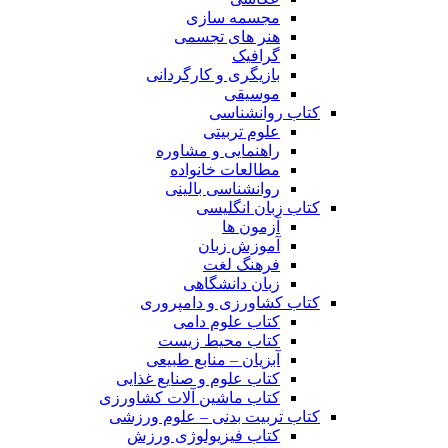
مجسمه سازی
هنر های تجسمی
گرافیک
بازیگری و کارگردانی
موسیقی
کتاب روانشناسی
علوم تربیتی
راهنمایی و مشاوره
مطالعات خانواده
روانشناسی بالینی
کتاب زبان انگلیسی
آزمون ها
آموزش زبان
فرهنگ لغت
زبان دانشگاهی
کتاب کشاورزی و دامپروری
کتاب علوم دامی
کتاب محیط زیست
آبزیان – منابع طبیعی
کتاب علوم و صنایع غذایی
کتاب ماشین آلات کشاورزی
کتاب تربیت بدنی – علوم ورزشی
کتاب فیزیولوژی ورزش