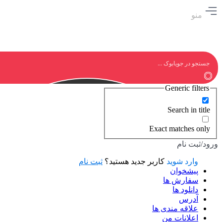
منو
Generic filters
Search in title
Exact matches only
ورود/ثبت نام
وارد شوید
کاربر جدید هستید؟
ثبت نام
پیشخوان
سفارش ها
دانلود ها
آدرس
علاقه مندی ها
اعلانات من