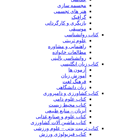
مجسمه سازی
هنر های تجسمی
گرافیک
بازیگری و کارگردانی
موسیقی
کتاب روانشناسی
علوم تربیتی
راهنمایی و مشاوره
مطالعات خانواده
روانشناسی بالینی
کتاب زبان انگلیسی
آزمون ها
آموزش زبان
فرهنگ لغت
زبان دانشگاهی
کتاب کشاورزی و دامپروری
کتاب علوم دامی
کتاب محیط زیست
آبزیان – منابع طبیعی
کتاب علوم و صنایع غذایی
کتاب ماشین آلات کشاورزی
کتاب تربیت بدنی – علوم ورزشی
کتاب فیزیولوژی ورزش