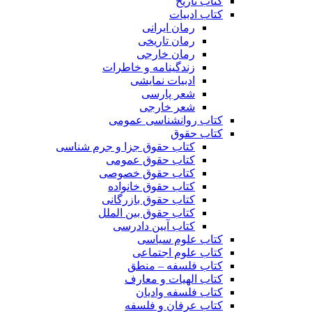
کتاب تاریخ
کتاب ادبیات
رمان ایرانی
رمان تاریخی
رمان خارجی
زندگینامه و خاطرات
ادبیات نمایشی
شعر پارسی
شعر خارجی
کتاب روانشناسی عمومی
کتاب حقوق
کتاب حقوق جزا و جرم شناسی
کتاب حقوق عمومی
کتاب حقوق خصوصی
کتاب حقوق خانواده
کتاب حقوق بازرگانی
کتاب حقوق بین الملل
کتاب آیین دادرسی
کتاب علوم سیاسی
کتاب علوم اجتماعی
کتاب فلسفه – منطق
کتاب الهیات و معارف
کتاب فلسفه وادیان
کتاب عرفان و فلسفه