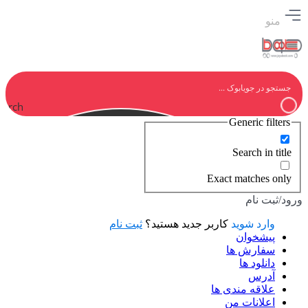
منو
earch
Generic filters
Search in title
Exact matches only
ورود/ثبت نام
وارد شوید
کاربر جدید هستید؟
ثبت نام
پیشخوان
سفارش ها
دانلود ها
آدرس
علاقه مندی ها
اعلانات من