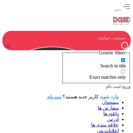
منو
earch
Generic filters
Search in title
Exact matches only
ورود/ثبت نام
وارد شوید
کاربر جدید هستید؟
ثبت نام
پیشخوان
سفارش ها
دانلود ها
آدرس
علاقه مندی ها
اعلانات من