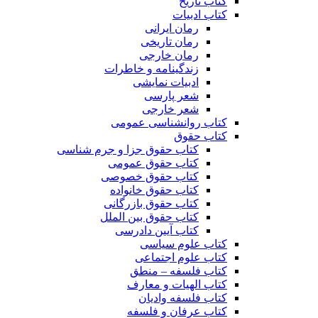
کتاب تاریخ
کتاب ادبیات
رمان ایرانی
رمان تاریخی
رمان خارجی
زندگینامه و خاطرات
ادبیات نمایشی
شعر پارسی
شعر خارجی
کتاب روانشناسی عمومی
کتاب حقوق
کتاب حقوق جزا و جرم شناسی
کتاب حقوق عمومی
کتاب حقوق خصوصی
کتاب حقوق خانواده
کتاب حقوق بازرگانی
کتاب حقوق بین الملل
کتاب آیین دادرسی
کتاب علوم سیاسی
کتاب علوم اجتماعی
کتاب فلسفه – منطق
کتاب الهیات و معارف
کتاب فلسفه وادیان
کتاب عرفان و فلسفه