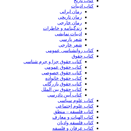
کتاب تاریخ
کتاب ادبیات
رمان ایرانی
رمان تاریخی
رمان خارجی
زندگینامه و خاطرات
ادبیات نمایشی
شعر پارسی
شعر خارجی
کتاب روانشناسی عمومی
کتاب حقوق
کتاب حقوق جزا و جرم شناسی
کتاب حقوق عمومی
کتاب حقوق خصوصی
کتاب حقوق خانواده
کتاب حقوق بازرگانی
کتاب حقوق بین الملل
کتاب آیین دادرسی
کتاب علوم سیاسی
کتاب علوم اجتماعی
کتاب فلسفه – منطق
کتاب الهیات و معارف
کتاب فلسفه وادیان
کتاب عرفان و فلسفه