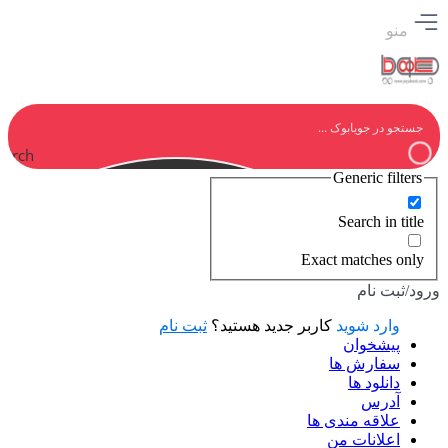
منو
earch
Generic filters
Search in title
Exact matches only
ورود/ثبت نام
وارد شوید
کاربر جدید هستید؟
ثبت نام
پیشخوان
سفارش ها
دانلود ها
آدرس
علاقه مندی ها
اعلانات من