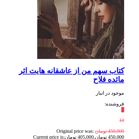
کتاب سهم من از عاشقانه هایت اثر
مائده فلاح
موجود در انبار
فروشنده:
٪
10
450,000
تومان
Original price was:
450,000 تومان.
405,000
تومان
Current price is: