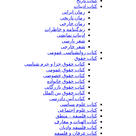
کتاب تاریخ
کتاب ادبیات
رمان ایرانی
رمان تاریخی
رمان خارجی
زندگینامه و خاطرات
ادبیات نمایشی
شعر پارسی
شعر خارجی
کتاب روانشناسی عمومی
کتاب حقوق
کتاب حقوق جزا و جرم شناسی
کتاب حقوق عمومی
کتاب حقوق خصوصی
کتاب حقوق خانواده
کتاب حقوق بازرگانی
کتاب حقوق بین الملل
کتاب آیین دادرسی
کتاب علوم سیاسی
کتاب علوم اجتماعی
کتاب فلسفه – منطق
کتاب الهیات و معارف
کتاب فلسفه وادیان
کتاب عرفان و فلسفه