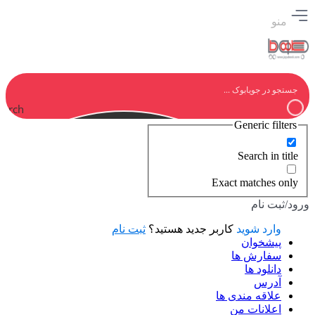
منو
earch
Generic filters
Search in title
Exact matches only
ورود/ثبت نام
وارد شوید
کاربر جدید هستید؟
ثبت نام
پیشخوان
سفارش ها
دانلود ها
آدرس
علاقه مندی ها
اعلانات من